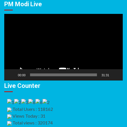
PM Modi Live
Video
Player
00:00
31:31
Live Counter
Total Users : 118162
Views Today : 31
Total views : 320174