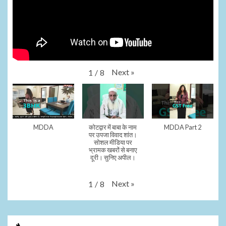
Next
»
1
/
8
MDDA
कोटद्वार में बाबा के नाम
MDDA Part 2
पर उपजा विवाद शांत।
सोशल मीडिया पर
भ्रामक खबरों से बनाए
दूरी। सुनिए अपील।
Next
»
1
/
8