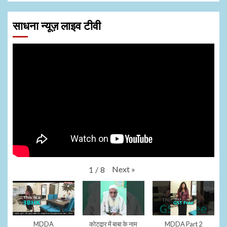
साधना न्यूज़ लाइव टीवी
Next
»
1
/
8
MDDA
कोटद्वार में बाबा के नाम
MDDA Part 2