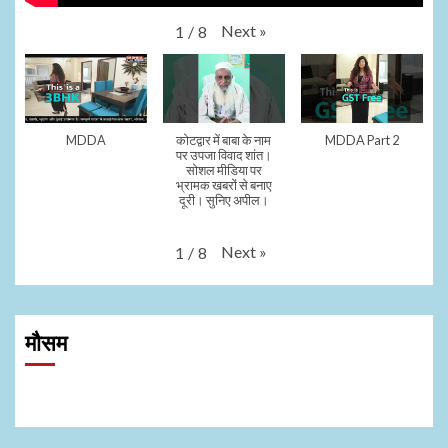
Next
»
1
/
8
MDDA
कोटद्वार में बाबा के नाम
MDDA Part 2
पर उपजा विवाद शांत।
सोशल मीडिया पर
भ्रामक खबरों से बनाए
दूरी। सुनिए अपील।
Next
»
1
/
8
मौसम