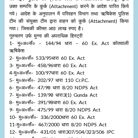
उक्त सम्पत्ति के कुर्क (Attachment) करने के आदेश पारित किये
गये। आदेश के अनुपालन में परिवहन विभाग तथा ऋषिकेश पुलिस
टीम की संयुक्त टीम द्वारा वाहन को कुर्क (Attachment) किया
गया। जिसकी कीमत आठ लाख रुपए है।
गुरुचरण उर्फ मुन्ना की अपराधिक हिस्ट्री
1- मु०अ०सँ० – 144/94 धारा – 60 Ex. Act कोतवाली
ऋषिकेश
2- मु०अ०सँ० 533/95धारा 60 Ex. Act
3- मु०अ०सँ०- 458/96धारा 60 Ex. Act
4-मु०अ०सँ०- 100/97धारा 60 Ex. Act
5- मु०अ०सँ०- 202/97 धारा 110 Cr.P.C.
6- मु०अ०सँ०- 47/98 धारा 8/20 NDPS Act
7- मु०अ०सँ०- 139/98 धारा3(1) Gunda Act
8- मु०अ०सँ०- 391/98धारा 60 Ex. Act
9- मु०अ०सँ०- 475/99 धारा 8/20 NDPS Act
10- मु०अ०सँ०- 336/2000धारा 60 Ex. Act
11-मु०अ०सँ०- 467/2000 धारा 8/20 NDPS Act
12- मु०अ०सँ०- 431/01 धारा307/504/323/506 IPC