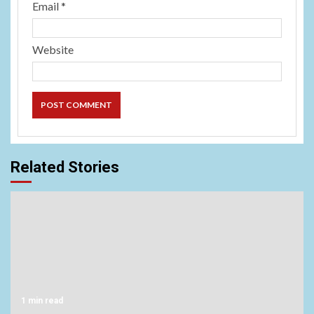
Email
*
Website
Related Stories
1 min read