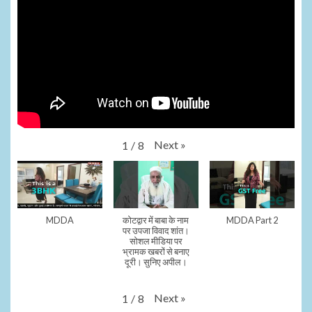
Next
»
1
/
8
MDDA
कोटद्वार में बाबा के नाम
MDDA Part 2
पर उपजा विवाद शांत।
सोशल मीडिया पर
भ्रामक खबरों से बनाए
दूरी। सुनिए अपील।
Next
»
1
/
8