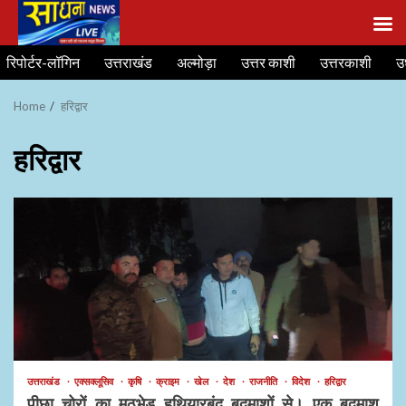
Skip
रिपोर्टर-लॉगिन
उत्तराखंड
अल्मोड़ा
उत्तर काशी
उत्तरकाशी
उ
to
content
Home
हरिद्वार
हरिद्वार
उत्तराखंड
एक्सक्लूसिव
कृषि
क्राइम
खेल
देश
राजनीति
विदेश
हरिद्वार
पीछा चोरों का मुठभेड़ हथियारबंद बदमाशों से। एक बदमाश