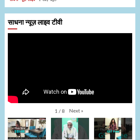
साधना न्यूज़ लाइव टीवी
Next
»
1
/
8