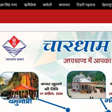
धम सिंह नगर
ऋषिकेश
चमोली
चम्पावत
टिहरी गढ़वाल
देहरादू