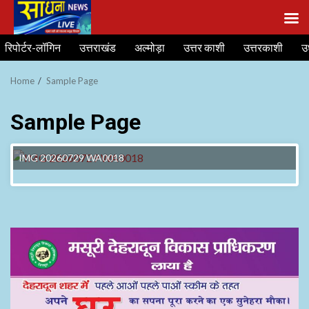
Skip
रिपोर्टर-लॉगिन
उत्तराखंड
अल्मोड़ा
उत्तर काशी
उत्तरकाशी
उ
to
content
Home
Sample Page
Sample Page
IMG 20260729 WA0018