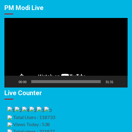
PM Modi Live
Video
Player
00:00
31:31
Live Counter
Total Users : 118733
Views Today : 538
Total views : 321877