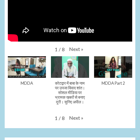
Next
»
1
/
8
MDDA
कोटद्वार में बाबा के नाम
MDDA Part 2
पर उपजा विवाद शांत।
सोशल मीडिया पर
भ्रामक खबरों से बनाए
दूरी। सुनिए अपील।
Next
»
1
/
8