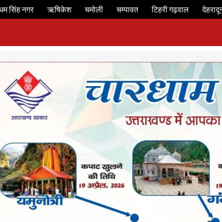
धम सिंह नगर
ऋषिकेश
चमोली
चम्पावत
टिहरी गढ़वाल
देहरादू