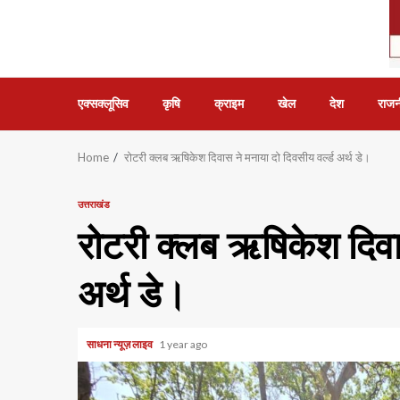
एक्सक्लूसिव
कृषि
क्राइम
खेल
देश
राजन
Home
रोटरी क्लब ऋषिकेश दिवास ने मनाया दो दिवसीय वर्ल्ड अर्थ डे।
उत्तराखंड
रोटरी क्लब ऋषिकेश दिवास
अर्थ डे।
साधना न्यूज़ लाइव
1 year ago