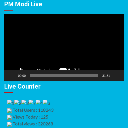
PM Modi Live
Video
Player
00:00
31:31
Live Counter
Total Users : 118243
Views Today : 125
Total views : 320268