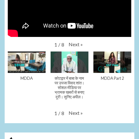
Next
»
1
/
8
MDDA
कोटद्वार में बाबा के नाम
MDDA Part 2
पर उपजा विवाद शांत।
सोशल मीडिया पर
भ्रामक खबरों से बनाए
दूरी। सुनिए अपील।
Next
»
1
/
8