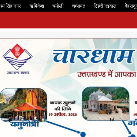
धम सिंह नगर
ऋषिकेश
चमोली
चम्पावत
टिहरी गढ़वाल
देहरादू