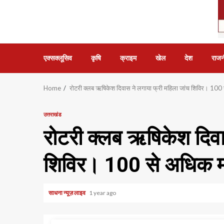
एक्सक्लूसिव
कृषि
क्राइम
खेल
देश
राजन
Home
रोटरी क्लब ऋषिकेश दिवास ने लगाया फ्री महिला जांच शिविर। 100
उत्तराखंड
रोटरी क्लब ऋषिकेश दिवा
शिविर। 100 से अधिक म
साधना न्यूज़ लाइव
1 year ago