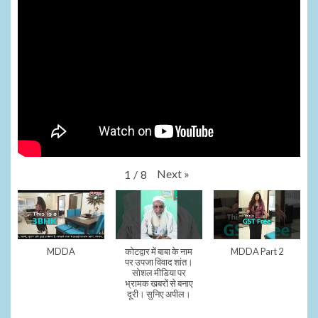
Next
»
1
/
8
MDDA
कोटद्वार में बाबा के नाम
MDDA Part 2
पर उपजा विवाद शांत।
सोशल मीडिया पर
भ्रामक खबरों से बनाए
दूरी। सुनिए अपील।