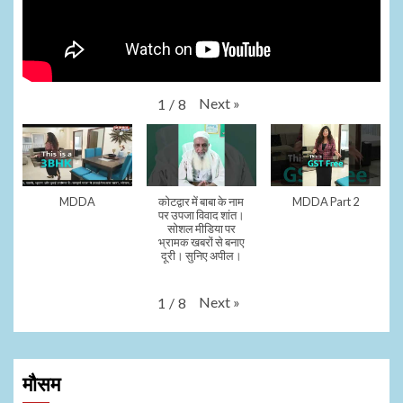
Next
»
1
/
8
MDDA
कोटद्वार में बाबा के नाम
MDDA Part 2
पर उपजा विवाद शांत।
सोशल मीडिया पर
भ्रामक खबरों से बनाए
दूरी। सुनिए अपील।
Next
»
1
/
8
मौसम