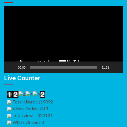
Video
Player
00:00
31:31
Live Counter
Total Users : 119092
Views Today : 813
Total views : 323121
Who's Online : 3