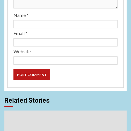
Name
*
Email
*
Website
Related Stories