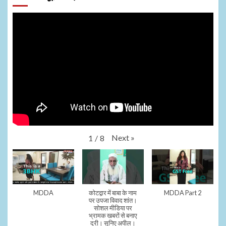
Next
»
1
/
8
MDDA
कोटद्वार में बाबा के नाम
MDDA Part 2
पर उपजा विवाद शांत।
सोशल मीडिया पर
भ्रामक खबरों से बनाए
दूरी। सुनिए अपील।